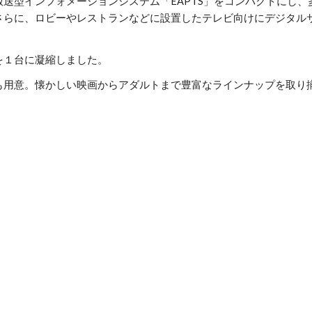
送型インフォメーションシステム「EAPTS」をコンパクトにし
さらに、ロビーやレストランなどに設置したテレビ向けにデジタル
を１台に凝縮しました。
も用意。懐かしい映画からアダルトまで豊富なラインナップを取り